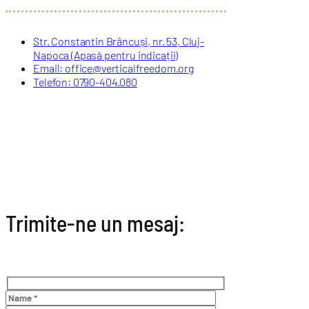
Str. Constantin Brâncuși, nr. 53, Cluj-
Napoca (Apasă pentru indicații)
Email: office@verticalfreedom.org
Telefon: 0790-404.080
Trimite-ne un mesaj: