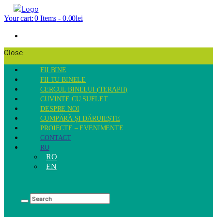
Your cart:
0 Items
-
0.00lei
Close
FII BINE
FII TU BINELE
CERCUL BINELUI (TERAPII)
CUVINTE CU SUFLET
DESPRE NOI
CUMPĂRĂ ȘI DĂRUIEȘTE
PROIECTE – EVENIMENTE
CONTACT
RO
RO
EN