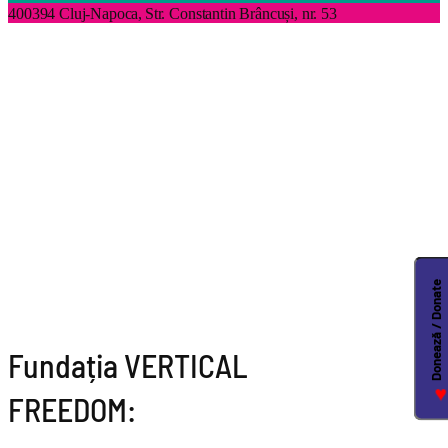
400394 Cluj-Napoca,
Str. Constantin Brâncuși, nr. 53
Contactează-ne
Donează / Donate
Fundația VERTICAL
♥
FREEDOM: