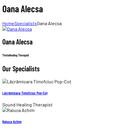
Oana Alecsa
Home
Specialists
Oana Alecsa
Oana Alecsa
ThetaHealing Therapist
Our Specialists
Lăcrămioara Timofciuc Pop-Coț
Sound Healing Therapist
Raluca Achim