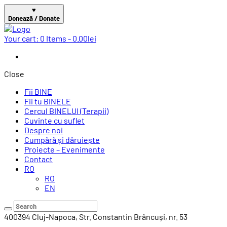
♥
Donează / Donate
Your cart:
0 Items
-
0.00lei
Close
Fii BINE
Fii tu BINELE
Cercul BINELUI (Terapii)
Cuvinte cu suflet
Despre noi
Cumpără și dăruiește
Proiecte – Evenimente
Contact
RO
RO
EN
400394 Cluj-Napoca,
Str. Constantin Brâncuși, nr. 53