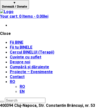
♥
Donează / Donate
Your cart:
0 Items
-
0.00lei
Close
Fii BINE
Fii tu BINELE
Cercul BINELUI (Terapii)
Cuvinte cu suflet
Despre noi
Cumpără și dăruiește
Proiecte – Evenimente
Contact
RO
RO
EN
400394 Cluj-Napoca,
Str. Constantin Brâncuși, nr. 53