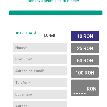
Donează acum și fii tu Binele!
DOAR O DATĂ
10 RON
LUNAR
25 RON
50 RON
100 RON
RON