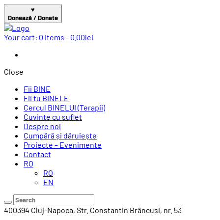
♥
Donează / Donate
Your cart:
0 Items
-
0.00lei
Close
Fii BINE
Fii tu BINELE
Cercul BINELUI (Terapii)
Cuvinte cu suflet
Despre noi
Cumpără și dăruiește
Proiecte – Evenimente
Contact
RO
RO
EN
400394 Cluj-Napoca,
Str. Constantin Brâncuși, nr. 53