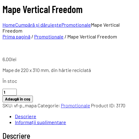
Mape Vertical Freedom
Home
Cumpără și dăruiește
Promotionale
Mape Vertical
Freedom
Prima pagină
/
Promotionale
/ Mape Vertical Freedom
6.00
lei
Mape de 220 x 310 mm, din hârtie reciclată
În stoc
Cantitate
Mape
Adaugă în coș
Vertical
SKU:
vf-p_mapa
Categorie:
Promotionale
Product ID:
3170
Freedom
Descriere
Informații suplimentare
Descriere