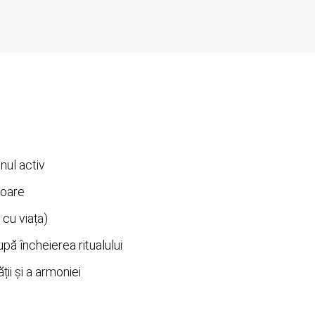
nul activ
Soare
, cu viața)
pă încheierea ritualului
ii și a armoniei