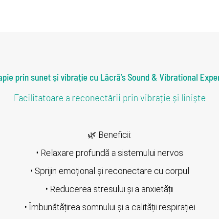
apie prin sunet și vibrație cu Lăcră’s Sound & Vibrational Expe
Facilitatoare a reconectării prin vibrație și liniște
🌿 Beneficii:
• Relaxare profundă a sistemului nervos
• Sprijin emoțional și reconectare cu corpul
• Reducerea stresului și a anxietății
• Îmbunătățirea somnului și a calității respirației