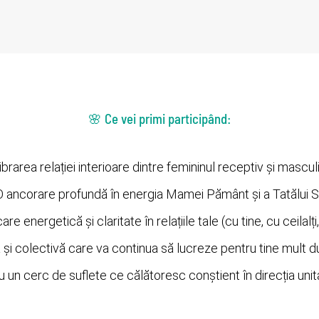
🌸 Ce vei primi participând:
brarea relației interioare dintre femininul receptiv și masculi
ancorare profundă în energia Mamei Pământ și a Tatălui 
e energetică și claritate în relațiile tale (cu tine, cu ceilalți
i colectivă care va continua să lucreze pentru tine mult du
un cerc de suflete ce călătoresc conștient în direcția unităț