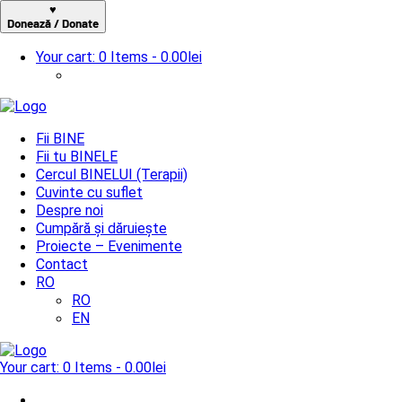
♥
Donează / Donate
Your cart:
0 Items
-
0.00lei
Fii BINE
Fii tu BINELE
Cercul BINELUI (Terapii)
Cuvinte cu suflet
Despre noi
Cumpără și dăruiește
Proiecte – Evenimente
Contact
RO
RO
EN
Your cart:
0 Items
-
0.00lei