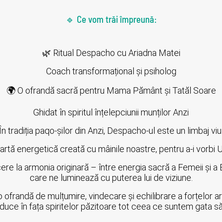
🔹 Ce vom trăi împreună:
🌿 Ritual Despacho cu Ariadna Matei
Coach transformațional și psiholog
🌍 O ofrandă sacră pentru Mama Pământ și Tatăl Soare
Ghidat în spiritul înțelepciunii munților Anzi
În tradiția paqo-șilor din Anzi, Despacho-ul este un limbaj viu
rtă energetică creată cu mâinile noastre, pentru a-i vorbi Uni
cere la armonia originară – între energia sacră a Femeii și 
care ne luminează cu puterea lui de viziune.
frandă de mulțumire, vindecare și echilibrare a forțelor ar
aduce în fața spiritelor păzitoare tot ceea ce suntem gata 