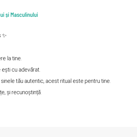
i și Masculinului
s ✨
e la tine.
ne ești cu adevărat.
sinele tău autentic, acest ritual este pentru tine.
e, și recunoștință.