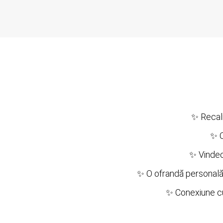
✨ Recali
✨ O 
✨ Vindecar
✨ O ofrandă personală ș
✨ Conexiune cu 