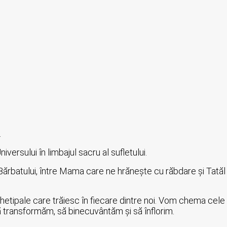
.
versului în limbajul sacru al sufletului.
a Bărbatului, între Mama care ne hrănește cu răbdare și Tatăl
hetipale care trăiesc în fiecare dintre noi. Vom chema cele
să transformăm, să binecuvântăm și să înflorim.