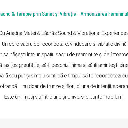
acho & Terapie prin Sunet și Vibrație – Armonizarea Femininulu
Cu Ariadna Matei & Lăcră’s Sound & Vibrational Experience
Un cerc sacru de reconectare, vindecare și vibrație divină
m să pășești într-un spațiu sacru de reamintire și de întoarcer
lași jos greutățile, să-ți deschizi inima și să îți amintești ci
oară sau pur și simplu simți că e timpul să te reconectezi cu 
randă – nu doar de frunze și flori, ci una de intenții, speranț
Este un limbaj viu între tine și Univers, o punte între lumi.