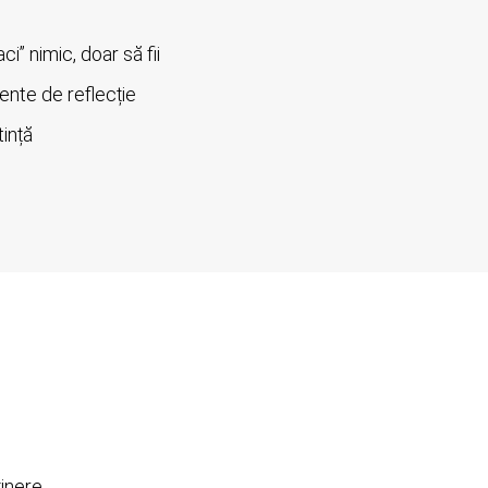
i” nimic, doar să fii
ente de reflecție
tință
inere.