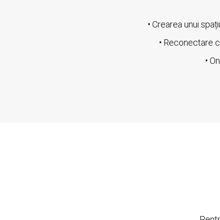
• Crearea unui spați
• Reconectare cu
• On
Pentr