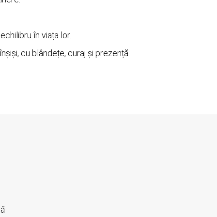
hilibru în viața lor.
șiși, cu blândețe, curaj și prezență.
nă