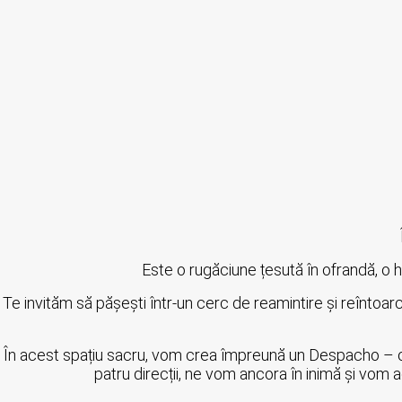
Este o rugăciune țesută în ofrandă, o ha
Te invităm să pășești într-un cerc de reamintire și reîntoar
În acest spațiu sacru, vom crea împreună un Despacho – o o
patru direcții, ne vom ancora în inimă și vom 