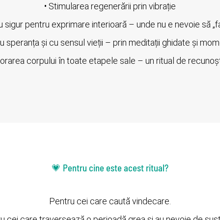
• Stimularea regenerării prin vibrație
u sigur pentru exprimare interioară – unde nu e nevoie să „fac
 speranța și cu sensul vieții – prin meditații ghidate și mom
orarea corpului în toate etapele sale – un ritual de recunoș
💗 Pentru cine este acest ritual?
Pentru cei care caută vindecare.
u cei care traversează o perioadă grea și au nevoie de susț