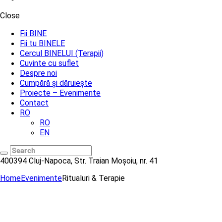
Close
Fii BINE
Fii tu BINELE
Cercul BINELUI (Terapii)
Cuvinte cu suflet
Despre noi
Cumpără și dăruiește
Proiecte – Evenimente
Contact
RO
RO
EN
400394 Cluj-Napoca,
Str. Traian Moșoiu, nr. 41
Home
Evenimente
Ritualuri & Terapie